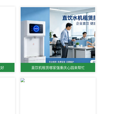
就好
直饮机租赁哪家强重庆心园来帮忙