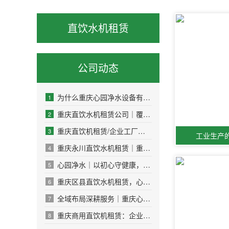
直饮水机租赁
公司动态
为什么重庆心园净水设备有限公司，直饮水机租赁租金会比同行更低？
1
重庆直饮水机租赁公司｜覆盖贵阳成都宜宾多城市商用饮水服务
2
重庆直饮机租赁/企业工厂办公室优选
3
工业生产
重庆永川直饮水机租赁｜重庆心园净水：专业全托管，健康好水省心选
4
心园净水｜以初心守健康，用专业护万家，五一服务不打烊
5
重庆区县直饮水机租赁，心园净水全覆盖！
6
全域布局深耕服务｜重庆心园净水直饮水机租赁业务覆盖江津、璧山、合川、永川，火热招募本地售后人员
7
重庆商用直饮机租赁：企业替代桶装水省心省钱解决方案
8