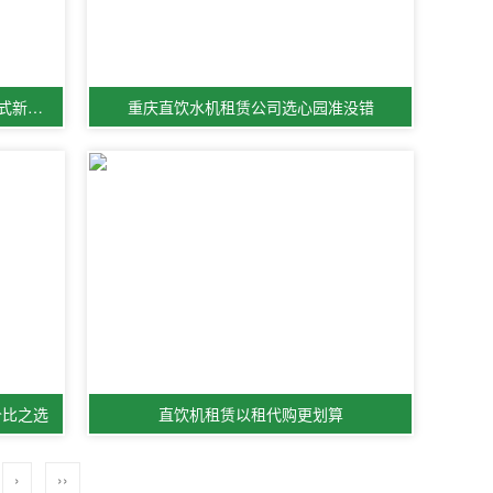
重庆直饮水机以租代购，健康饮水模式新选择
重庆直饮水机租赁公司选心园准没错
价比之选
直饮机租赁以租代购更划算
›
››