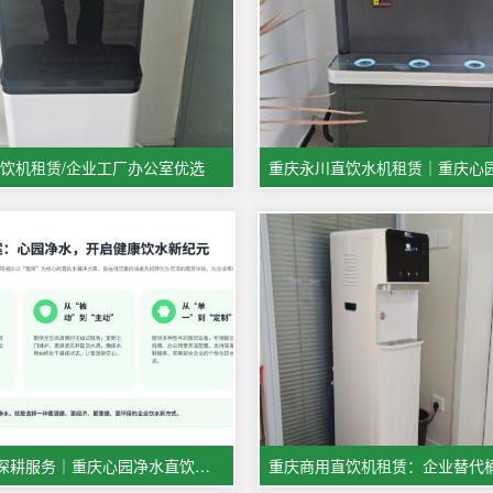
饮机租赁/企业工厂办公室优选
全域布局深耕服务｜重庆心园净水直饮水机租赁业务覆盖江津、璧山、合川、永川，火热招募本地售后人员