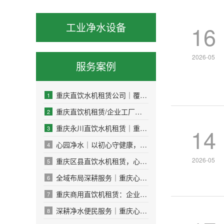
工业净水设备
16
2026-05
服务案例
重庆直饮水机租赁公司｜覆盖贵阳成都宜宾多城市商用饮水服务
1
重庆直饮机租赁/企业工厂办公室优选
2
重庆永川直饮水机租赁｜重庆心园净水：专业全托管，健康好水省心选
14
3
心园净水｜以初心守健康，用专业护万家，五一服务不打烊
4
2026-05
重庆区县直饮水机租赁，心园净水全覆盖！
5
全域布局深耕服务｜重庆心园净水直饮水机租赁业务覆盖江津、璧山、合川、永川，火热招募本地售后人员
6
重庆商用直饮机租赁：企业替代桶装水省心省钱解决方案
7
深耕净水便民服务｜重庆心园净水设备有限公司全新承接各大小区售水机铺设工程
8