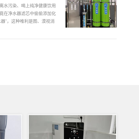
离水污染、喝上纯净健康饮用
竟在净水器滤芯中偷偷添加化
器”，这种唯利是图、漠视消