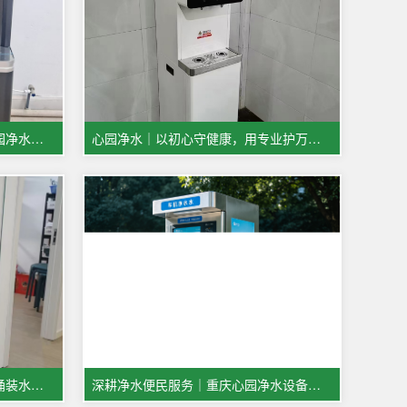
重庆永川直饮水机租赁｜重庆心园净水：专业全托管，健康好水省心选
心园净水｜以初心守健康，用专业护万家，五一服务不打烊
重庆商用直饮机租赁：企业替代桶装水省心省钱解决方案
深耕净水便民服务｜重庆心园净水设备有限公司全新承接各大小区售水机铺设工程