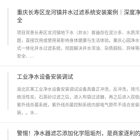
重庆长寿区龙河镇井水过滤系统安装案例｜深度
全
项目背景长寿区龙河镇地下水（井水）普遍存在泥沙多、水质浑
题，直接饮用或使用易影响身体健康与生活体验。重庆心园净水
式一体化井水过滤系统，彻底解决井水浑浊、杂质超标、异味等
安全、...
工业净水设备安装调试
渝北区某工业净水设备安装调试设备具备正冲洗，反冲洗，排污
统活性炭，石英砂过滤之后，进入布袋过滤器，再之后进入双极
紫外线杀菌系统，紫外线杀菌控制系统内部电气原件不适合安装
装，。水...
警惕！净水器滤芯添加化学阻垢剂，是商家逐利