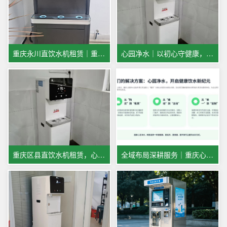
重庆永川直饮水机租赁｜重庆心园净水：专业全托管，健康好水省心选
心园净水｜以初心守健康，用专业护万家，五一服务不打烊
重庆区县直饮水机租赁，心园净水全覆盖！
全域布局深耕服务｜重庆心园净水直饮水机租赁业务覆盖江津、璧山、合川、永川，火热招募本地售后人员